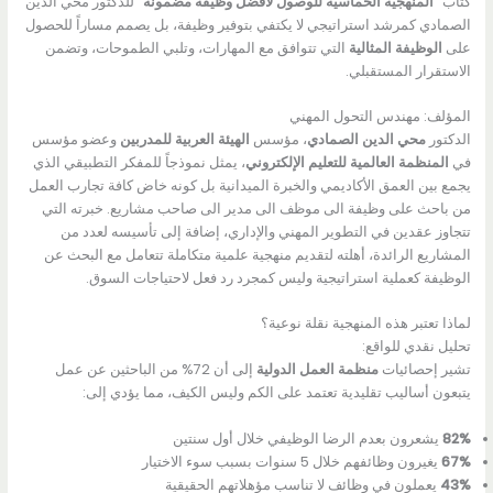
كتاب
“المنهجية الخماسية للوصول لأفضل وظيفة مضمونة”
للدكتور محي الدين
الصمادي كمرشد استراتيجي لا يكتفي بتوفير وظيفة، بل يصمم مساراً للحصول
على
الوظيفة المثالية
التي تتوافق مع المهارات، وتلبي الطموحات، وتضمن
الاستقرار المستقبلي.
المؤلف: مهندس التحول المهني
الدكتور
محي الدين الصمادي
، مؤسس
الهيئة العربية للمدربين
وعضو مؤسس
في
المنظمة العالمية للتعليم الإلكتروني
، يمثل نموذجاً للمفكر التطبيقي الذي
يجمع بين العمق الأكاديمي والخبرة الميدانية بل كونه خاض كافة تجارب العمل
من باحث على وظيفة الى موظف الى مدير الى صاحب مشاريع. خبرته التي
تتجاوز عقدين في التطوير المهني والإداري، إضافة إلى تأسيسه لعدد من
المشاريع الرائدة، أهلته لتقديم منهجية علمية متكاملة تتعامل مع البحث عن
الوظيفة كعملية استراتيجية وليس كمجرد رد فعل لاحتياجات السوق.
لماذا تعتبر هذه المنهجية نقلة نوعية؟
تحليل نقدي للواقع:
تشير إحصائيات
منظمة العمل الدولية
إلى أن 72% من الباحثين عن عمل
يتبعون أساليب تقليدية تعتمد على الكم وليس الكيف، مما يؤدي إلى:
82%
يشعرون بعدم الرضا الوظيفي خلال أول سنتين
67%
يغيرون وظائفهم خلال 5 سنوات بسبب سوء الاختيار
43%
يعملون في وظائف لا تناسب مؤهلاتهم الحقيقية