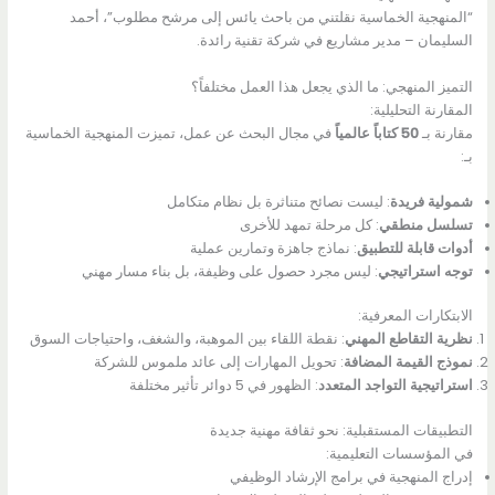
“المنهجية الخماسية نقلتني من باحث يائس إلى مرشح مطلوب”، أحمد
السليمان – مدير مشاريع في شركة تقنية رائدة.
التميز المنهجي: ما الذي يجعل هذا العمل مختلفاً؟
المقارنة التحليلية:
مقارنة بـ
50 كتاباً عالمياً
في مجال البحث عن عمل، تميزت المنهجية الخماسية
بـ:
شمولية فريدة
: ليست نصائح متناثرة بل نظام متكامل
تسلسل منطقي
: كل مرحلة تمهد للأخرى
أدوات قابلة للتطبيق
: نماذج جاهزة وتمارين عملية
توجه استراتيجي
: ليس مجرد حصول على وظيفة، بل بناء مسار مهني
الابتكارات المعرفية:
نظرية التقاطع المهني
: نقطة اللقاء بين الموهبة، والشغف، واحتياجات السوق
نموذج القيمة المضافة
: تحويل المهارات إلى عائد ملموس للشركة
استراتيجية التواجد المتعدد
: الظهور في 5 دوائر تأثير مختلفة
التطبيقات المستقبلية: نحو ثقافة مهنية جديدة
في المؤسسات التعليمية:
إدراج المنهجية في برامج الإرشاد الوظيفي