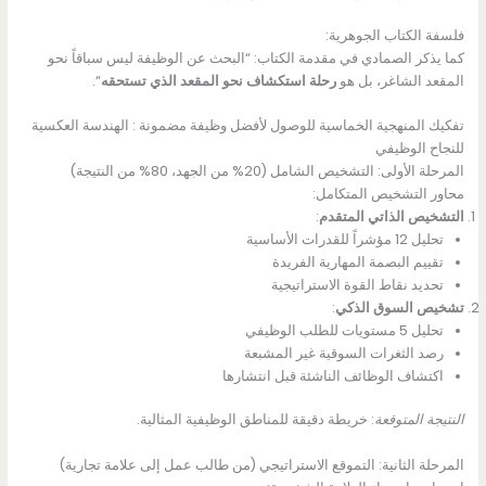
فلسفة الكتاب الجوهرية:
كما يذكر الصمادي في مقدمة الكتاب: “البحث عن الوظيفة ليس سباقاً نحو
المقعد الشاغر، بل هو
رحلة استكشاف نحو المقعد الذي تستحقه
“.
تفكيك المنهجية الخماسية للوصول لأفضل وظيفة مضمونة : الهندسة العكسية
للنجاح الوظيفي
المرحلة الأولى: التشخيص الشامل (20% من الجهد، 80% من النتيجة)
محاور التشخيص المتكامل:
التشخيص الذاتي المتقدم
:
تحليل 12 مؤشراً للقدرات الأساسية
تقييم البصمة المهارية الفريدة
تحديد نقاط القوة الاستراتيجية
تشخيص السوق الذكي
:
تحليل 5 مستويات للطلب الوظيفي
رصد الثغرات السوقية غير المشبعة
اكتشاف الوظائف الناشئة قبل انتشارها
النتيجة المتوقعة
: خريطة دقيقة للمناطق الوظيفية المثالية.
المرحلة الثانية: التموقع الاستراتيجي (من طالب عمل إلى علامة تجارية)