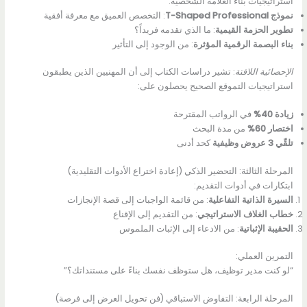
استراتيجيات بناء العلامة الشخصية:
نموذج T-Shaped Professional
: التخصص العميق مع معرفة أفقية
تطوير الحزمة القيمية
: ما الذي تقدمه فريداً؟
بناء البصمة الرقمية المؤثرة
: من الوجود إلى التأثير
الإحصائية اللافتة
: تشير دراسات الكتاب إلى أن المهنيين الذين يطبقون
استراتيجيات التموقع الصحيح يحصلون على:
زيادة 40%
في الرواتب المقترحة
اختصار 60%
من مدة البحث
تلقّي 3 عروض وظيفية
كحد أدنى
المرحلة الثالثة: التحضير الذكي (إعادة اختراع الأدوات التقليدية)
ابتكارات في أدوات التقديم:
السيرة الذاتية التفاعلية
: من قائمة الواجبات إلى قصة الإنجازات
خطاب الغلاف الاستراتيجي
: من التقديم إلى الإقناع
الحقيبة الإثباتية
: من الادعاء إلى الإثبات الملموس
التمرين العملي:
“لو كنت مدير توظيف، هل ستوظف نفسك بناءً على مستنداتك؟”
المرحلة الرابعة: التفاوض الاستباقي (فن تحويل العرض إلى فرصة)