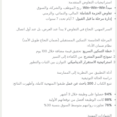
استراتيجيات التفاوض المتقدمة:
مبدأ Win-Win-Win
: ربح الموظف، والشركة، والسوق
تفاوض الحزمة الشاملة
: المالي، والنمائي، والزمني
إدارة مرحلة ما قبل القبول
: 7 أيام تحدد 7 سنوات
السر المهني
: النجاح في التفاوض لا يبدأ عند العرض، بل عند أول اتصال.
المرحلة الخامسة: التمكين المستقبلي (ضمان النجاح طويل الأمد)
نظام ضمان الأداء:
خطة التمكين السريع
: تحقيق قيمة مضافة خلال 100 يوم
نموذج النمو المتدرج
: من الكفاءة إلى التميز
استراتيجية الاستقرار الديناميكي
: التوازن بين الثبات والتطور
أدلة التطبيق: من النظرية إلى الممارسة
دراسة الحالة التوثيقية:
تتبع الكتاب لـ
200 باحث عن عمل
طبقوا المنهجية كاملة، وأظهرت النتائج:
94%
حصلوا على وظيفة خلال 3 أشهر
88%
كانت الوظيفة أفضل من توقعاتهم الأولية
76%
تجاوزت رواتبهم متوسط السوق بنسبة 30%
الشهادات المهنية: