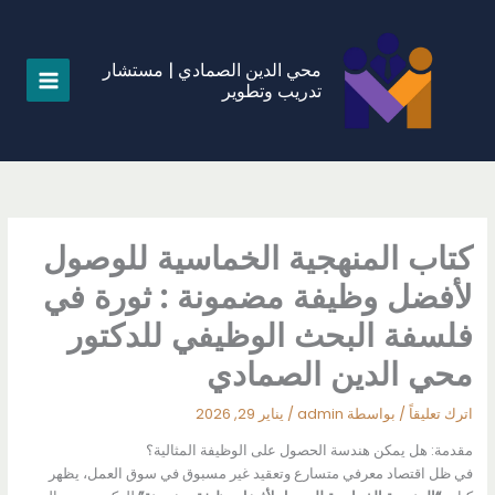
خطي
لى
لمحتوى
محي الدين الصمادي | مستشار
تدريب وتطوير
كتاب المنهجية الخماسية للوصول
لأفضل وظيفة مضمونة : ثورة في
فلسفة البحث الوظيفي للدكتور
محي الدين الصمادي
اترك تعليقاً
/ بواسطة
admin
/
يناير 29, 2026
مقدمة: هل يمكن هندسة الحصول على الوظيفة المثالية؟
في ظل اقتصاد معرفي متسارع وتعقيد غير مسبوق في سوق العمل، يظهر