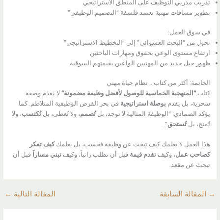
تدريب مدربي التوظيف على المنطق الاستراتيجي
تطوير مساقات مهنية تعتمد فلسفة “التصميم الوظيفي”
في سوق العمل:
تحول من “البحث العشوائي” إلى “التخطيط الاستراتيجي”
ارتفاع مستوى الوعي بحقوق ومهارات الباحثين
ظهور جيل جديد من المهنيين الواعين بقيمتهم السوقية
الخاتمة: أكثر من كتاب… نظام حياة مهني
كتاب
“المنهجية الخماسية للوصول لأفضل وظيفة مضمونة”
لا يقدم وصفة
سحرية، بل يقدم
بوصلة استراتيجية
في بحر الفرص الوظيفية المتلاطم. كما
يؤكد الصمادي: “الوظيفة المثالية لا توجد، بل
تُصمم
، ولا تُعطى، بل
تُكتسب
، ولا
تُمنح، بل
تُستحق
“.
هذا العمل لا يعلمك كيف تبحث عن وظيفة فحسب، بل يعلمك
كيف تفكر
كصاحب عمل
، وكيف
تقدم قيمة
قبل أن تطلب راتباً، وكيف
تبني مساراً
قبل أن
تبحث عن مقعد.
→
المقالة السابقة
المقالة التالية
←