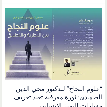
الخماسية
للوصول
لأفضل
وظيفة
مضمونة
:
ثورة
في
فلسفة
البحث
الوظيفي
للدكتور
محي
الدين
الصمادي
“علوم النجاح” للدكتور محي الدين
الصمادي: ثورة معرفية تعيد تعريف
مسارات التميز الإنساني