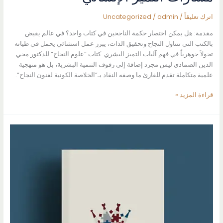
اترك تعليقاً
/
admin
/
Uncategorized
مقدمة: هل يمكن اختصار حكمة الناجحين في كتاب واحد؟ في عالم يفيض
بالكتب التي تتناول النجاح وتحقيق الذات، يبرز عمل استثنائي يحمل في طياته
تحولاً جوهرياً في فهم آليات التميز البشري. كتاب “علوم النجاح” للدكتور محي
الدين الصمادي ليس مجرد إضافة إلى رفوف التنمية البشرية، بل هو منهجية
علمية متكاملة تقدم للقارئ ما وصفه النقاد بـ”الخلاصة الكونية لفنون النجاح”.
“علوم
قراءة المزيد »
النجاح”
للدكتور
محي
الدين
الصمادي:
ثورة
معرفية
تعيد
تعريف
مسارات
التميز
الإنساني