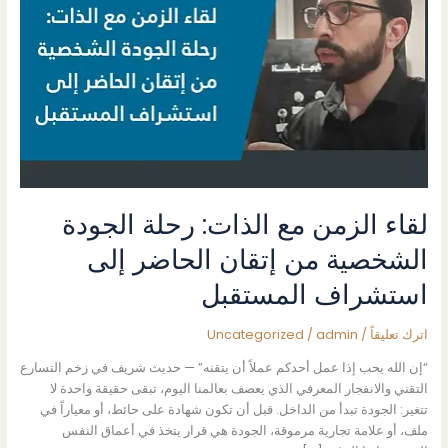
لقاء الزمن مع الذات: رحلة الجودة
الشخصية من إتقان الحاضر إلى
استشراف المستقبل
اترك تعليقاً
/
admin
/
Uncategorized
“إن الله يحب إذا عمل أحدكم عملاً أن يتقنه” — حديث شريف في زخم التسارع
التقني والانفجار المعرفي الذي يعصف بعالمنا اليوم، تبقى حقيقة واحدة لا
تتغير: الجودة تبدأ من الداخل. قبل أن تكون شهادة على حائط، أو معياراً في
ملف، أو علامة تجارية مرموقة، الجودة هي قرار يتخذ في أعماق النفس