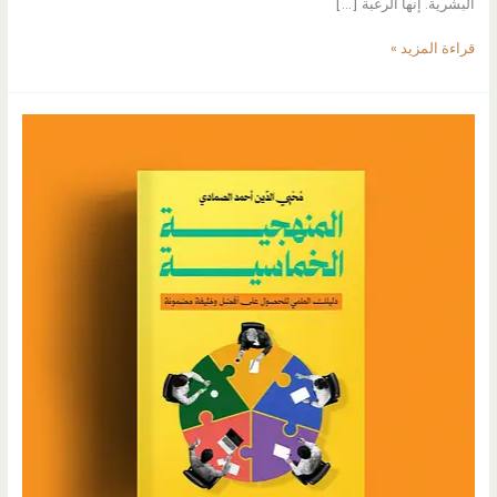
البشرية. إنها الرغبة […]
لقاء
قراءة المزيد »
الزمن
مع
الذات:
رحلة
الجودة
الشخصية
من
إتقان
الحاضر
إلى
استشراف
المستقبل