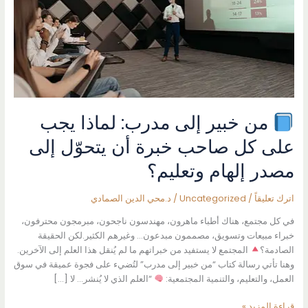
من خبير إلى مدرب: لماذا يجب
على كل صاحب خبرة أن يتحوّل إلى
مصدر إلهام وتعليم؟
اترك تعليقاً
/
Uncategorized
/
د.محي الدين الصمادي
في كل مجتمع، هناك أطباء ماهرون، مهندسون ناجحون، مبرمجون محترفون،
خبراء مبيعات وتسويق، مصممون مبدعون… وغيرهم الكثير.لكن الحقيقة
الصادمة؟
المجتمع لا يستفيد من خبراتهم ما لم يُنقل هذا العلم إلى الآخرين.
وهنا تأتي رسالة كتاب “من خبير إلى مدرب” لتُضيء على فجوة عميقة في سوق
العمل، والتعليم، والتنمية المجتمعية:
“العلم الذي لا يُنشر… لا […]
قراءة المزيد »